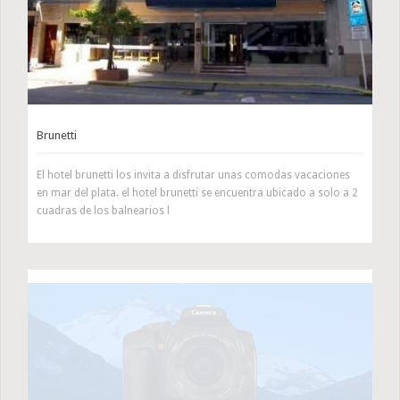
Brunetti
El hotel brunetti los invita a disfrutar unas comodas vacaciones
en mar del plata. el hotel brunetti se encuentra ubicado a solo a 2
cuadras de los balnearios l