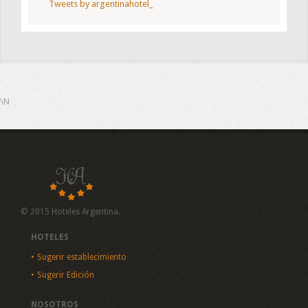
Tweets by argentinahotel_
\N
© 2015 Hoteles Argentina.
HOTELES
Sugerir establecimiento
Sugerir Edición
NOSOTROS