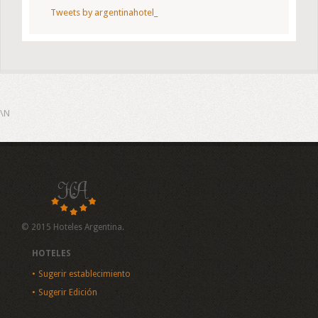
Tweets by argentinahotel_
\N
© 2015 Hoteles Argentina.
HOTELES
Sugerir establecimiento
Sugerir Edición