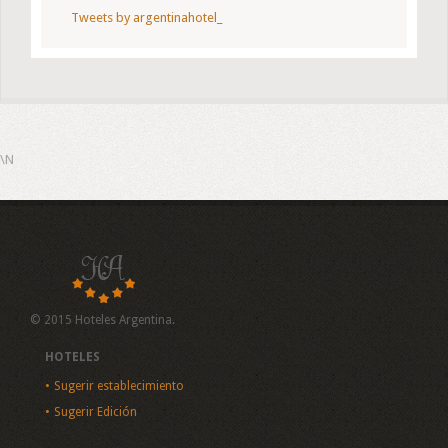
Tweets by argentinahotel_
\N
© 2015 Hoteles Argentina.
HOTELES
Sugerir establecimiento
Sugerir Edición