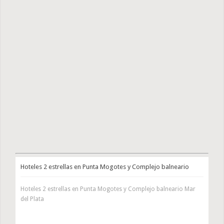
Hoteles 2 estrellas en Punta Mogotes y Complejo balneario
Hoteles 2 estrellas en Punta Mogotes y Complejo balneario Mar
del Plata