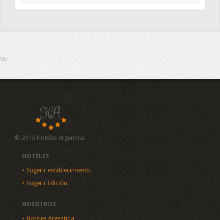
\N
© 2015 Hoteles Argentina.
HOTELES
Sugerir establecimiento
Sugerir Edición
NOSOTROS
Hoteles Argentina