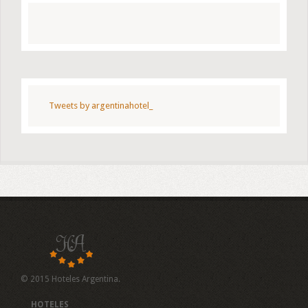
Tweets by argentinahotel_
© 2015 Hoteles Argentina.
HOTELES