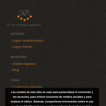
© 2015 Hoteles Argentina.
HOTELES
Sugerir establecimiento
Sugerir Edición
NOSOTROS
Hoteles Argentina
Blog
LEGAL
Condiciones generales
Las cookies de este sitio se usan para personalizar el contenido y
Política de privacidad
los anuncios, para ofrecer funciones de medios sociales y para
analizar el tráfico. Además, compartimos información sobre el uso
SITIO