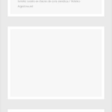
hoteles rurales en chacras de coria mendoza / Hoteles-
Argentina.net