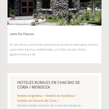
Lares De Chacras
En una de las zonas más pintorescas donde la naturaleza se hace
paso entre barrios residenciales, y la más variada oferta
gastronómica y de
HOTELES RURALES EN CHACRAS DE
CORIA / MENDOZA
Hoteles Argentina
>
Hoteles en mendoza
>
Hoteles en Chacras de Coria
>
hoteles rurales Chacras de Coria en mendoza