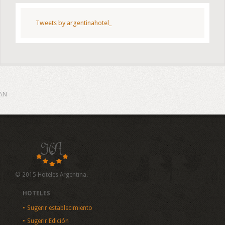
Tweets by argentinahotel_
\N
© 2015 Hoteles Argentina.
HOTELES
Sugerir establecimiento
Sugerir Edición