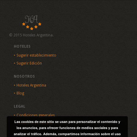
© 2015 Hoteles Argentina.
HOTELES
Sugerir establecimiento
Sugerir Edición
NOSOTROS
Hoteles Argentina
Blog
LEGAL
Condiciones generales
Las cookies de este sitio se usan para personalizar el contenido y
Política de privacidad
los anuncios, para ofrecer funciones de medios sociales y para
analizar el tráfico. Además, compartimos información sobre el uso
SITIO