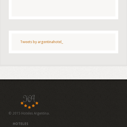
Tweets by argentinahotel_
© 2015 Hoteles Argentina.
HOTELES