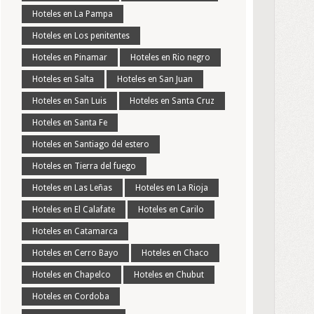
Hoteles en La Pampa
Hoteles en Los penitentes
Hoteles en Pinamar
Hoteles en Rio negro
Hoteles en Salta
Hoteles en San Juan
Hoteles en San Luis
Hoteles en Santa Cruz
Hoteles en Santa Fe
Hoteles en Santiago del estero
Hoteles en Tierra del fuego
Hoteles en Las Leñas
Hoteles en La Rioja
Hoteles en El Calafate
Hoteles en Carilo
Hoteles en Catamarca
Hoteles en Cerro Bayo
Hoteles en Chaco
Hoteles en Chapelco
Hoteles en Chubut
Hoteles en Cordoba