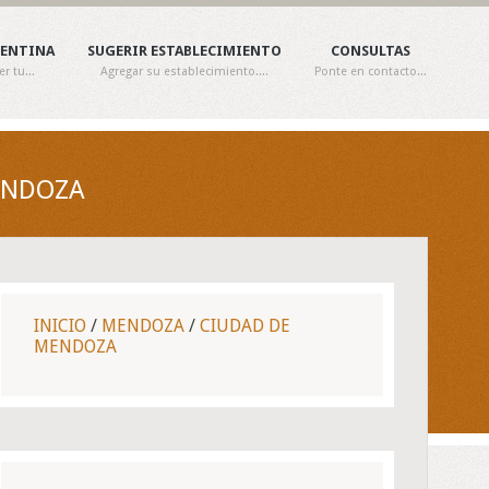
GENTINA
SUGERIR ESTABLECIMIENTO
CONSULTAS
 tu...
Agregar su establecimiento....
Ponte en contacto...
ENDOZA
INICIO
/
MENDOZA
/
CIUDAD DE
MENDOZA