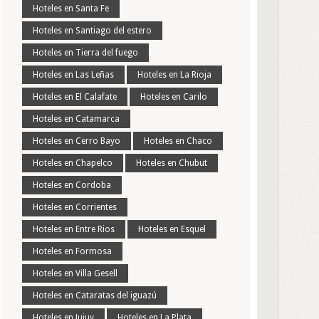
Hoteles en Santa Fe
Hoteles en Santiago del estero
Hoteles en Tierra del fuego
Hoteles en Las Leñas
Hoteles en La Rioja
Hoteles en El Calafate
Hoteles en Carilo
Hoteles en Catamarca
Hoteles en Cerro Bayo
Hoteles en Chaco
Hoteles en Chapelco
Hoteles en Chubut
Hoteles en Cordoba
Hoteles en Corrientes
Hoteles en Entre Rios
Hoteles en Esquel
Hoteles en Formosa
Hoteles en Villa Gesell
Hoteles en Cataratas del iguazú
Hoteles en Jujuy
Hoteles en La Plata