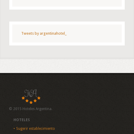
Tweets by argentinahotel_
© 2015 Hoteles Argentina.
HOTELES
Sugerir establecimiento