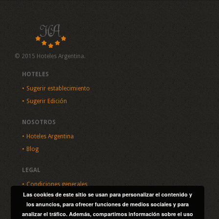
© 2015 Hoteles Argentina.
HOTELES
Sugerir establecimiento
Sugerir Edición
NOSOTROS
Hoteles Argentina
Blog
LEGAL
Condiciones generales
Las cookies de este sitio se usan para personalizar el contenido y
Política de privacidad
los anuncios, para ofrecer funciones de medios sociales y para
analizar el tráfico. Además, compartimos información sobre el uso
SITIO