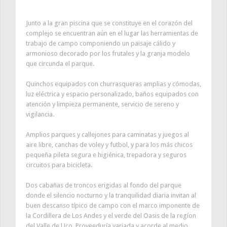
Junto a la gran piscina que se constituye en el corazón del
complejo se encuentran aún en el lugar las herramientas de
trabajo de campo componiendo un paisaje cálido y
armonioso decorado por los frutales y la granja modelo
que circunda el parque.
Quinchos equipados con churrasqueras amplias y cómodas,
luz eléctrica y espacio personalizado, baños equipados con
atención y limpieza permanente, servicio de sereno y
vigilancia.
Amplios parques y callejones para caminatas y juegos al
aire libre, canchas de voley y futbol, y para los más chicos
pequeña pileta segura e higiénica, trepadora y seguros
circuitos para bicicleta.
Dos cabañas de troncos erigidas al fondo del parque
donde el silencio nocturno y la tranquilidad diaria invitan al
buen descanso típico de campo con el marco imponente de
la Cordillera de Los Andes y el verde del Oasis de la regíon
del Valle de Uco. Proveeduría variada y acorde al medio,