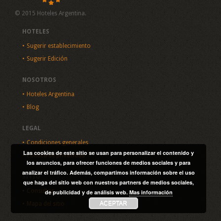
© 2015 Hoteles Argentina.
HOTELES
Sugerir establecimiento
Sugerir Edición
NOSOTROS
Hoteles Argentina
Blog
LEGAL
Condiciones generales
Las cookies de este sitio se usan para personalizar el contenido y
Política de privacidad
los anuncios, para ofrecer funciones de medios sociales y para
analizar el tráfico. Además, compartimos información sobre el uso
SITIO
que haga del sitio web con nuestros partners de medios sociales,
Consultas
de publicidad y de análisis web.
Mas información
ACEPTAR
Mapa del sitio