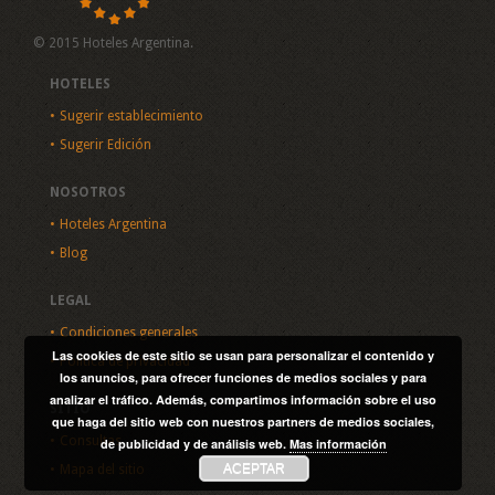
© 2015 Hoteles Argentina.
HOTELES
Sugerir establecimiento
Sugerir Edición
NOSOTROS
Hoteles Argentina
Blog
LEGAL
Condiciones generales
Las cookies de este sitio se usan para personalizar el contenido y
Política de privacidad
los anuncios, para ofrecer funciones de medios sociales y para
analizar el tráfico. Además, compartimos información sobre el uso
SITIO
que haga del sitio web con nuestros partners de medios sociales,
Consultas
de publicidad y de análisis web.
Mas información
ACEPTAR
Mapa del sitio