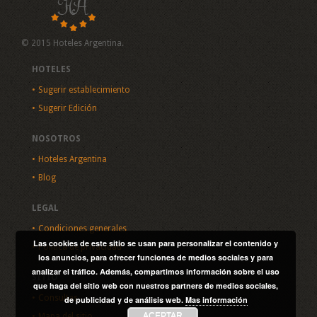
© 2015 Hoteles Argentina.
HOTELES
Sugerir establecimiento
Sugerir Edición
NOSOTROS
Hoteles Argentina
Blog
LEGAL
Condiciones generales
Las cookies de este sitio se usan para personalizar el contenido y
Política de privacidad
los anuncios, para ofrecer funciones de medios sociales y para
analizar el tráfico. Además, compartimos información sobre el uso
SITIO
que haga del sitio web con nuestros partners de medios sociales,
Consultas
de publicidad y de análisis web.
Mas información
ACEPTAR
Mapa del sitio