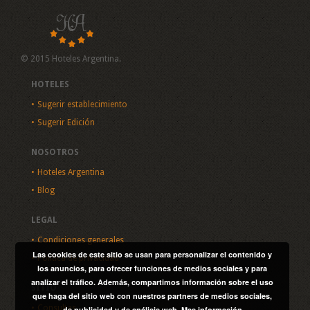
© 2015 Hoteles Argentina.
HOTELES
Sugerir establecimiento
Sugerir Edición
NOSOTROS
Hoteles Argentina
Blog
LEGAL
Condiciones generales
Las cookies de este sitio se usan para personalizar el contenido y
Política de privacidad
los anuncios, para ofrecer funciones de medios sociales y para
analizar el tráfico. Además, compartimos información sobre el uso
SITIO
que haga del sitio web con nuestros partners de medios sociales,
Consultas
de publicidad y de análisis web.
Mas información