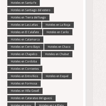
Hoteles en Santa Fe
Hoteles en Santiago del estero
Hoteles en Tierra del fuego
Hoteles en Las Leñas
Hoteles en La Rioja
Hoteles en El Calafate
Hoteles en Carilo
Hoteles en Catamarca
Hoteles en Cerro Bayo
Hoteles en Chaco
Hoteles en Chapelco
Hoteles en Chubut
Hoteles en Cordoba
Hoteles en Corrientes
Hoteles en Entre Rios
Hoteles en Esquel
Hoteles en Formosa
Hoteles en Villa Gesell
Hoteles en Cataratas del iguazú
Hoteles en Jujuy
Hoteles en La Plata