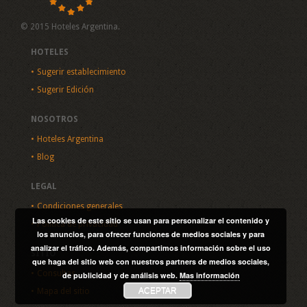
© 2015 Hoteles Argentina.
HOTELES
Sugerir establecimiento
Sugerir Edición
NOSOTROS
Hoteles Argentina
Blog
LEGAL
Condiciones generales
Las cookies de este sitio se usan para personalizar el contenido y
Política de privacidad
los anuncios, para ofrecer funciones de medios sociales y para
analizar el tráfico. Además, compartimos información sobre el uso
SITIO
que haga del sitio web con nuestros partners de medios sociales,
Consultas
de publicidad y de análisis web.
Mas información
ACEPTAR
Mapa del sitio