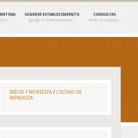
GENTINA
SUGERIR ESTABLECIMIENTO
CONSULTAS
 tu...
Agregar su establecimiento....
Ponte en contacto...
INICIO
/
MENDOZA
/
CIUDAD DE
MENDOZA