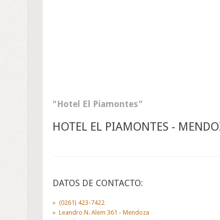
Hotel El Piamontes
HOTEL EL PIAMONTES - MENDO
DATOS DE CONTACTO:
(0261) 423-7422
Leandro N. Alem 361 - Mendoza