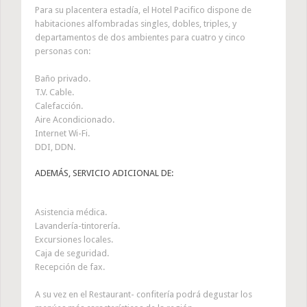
Para su placentera estadía, el Hotel Pacifico dispone de
habitaciones alfombradas singles, dobles, triples, y
departamentos de dos ambientes para cuatro y cinco
personas con:
Baño privado.
T.V. Cable.
Calefacción.
Aire Acondicionado.
Internet Wi-Fi.
DDI, DDN.
ADEMÁS, SERVICIO ADICIONAL DE:
Asistencia médica.
Lavandería-tintorería.
Excursiones locales.
Caja de seguridad.
Recepción de fax.
A su vez en el Restaurant- confitería podrá degustar los