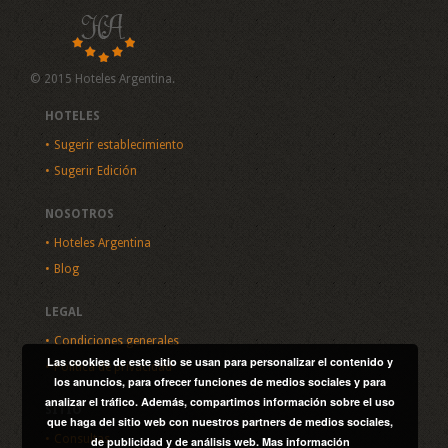
© 2015 Hoteles Argentina.
HOTELES
Sugerir establecimiento
Sugerir Edición
NOSOTROS
Hoteles Argentina
Blog
LEGAL
Condiciones generales
Las cookies de este sitio se usan para personalizar el contenido y
Política de privacidad
los anuncios, para ofrecer funciones de medios sociales y para
analizar el tráfico. Además, compartimos información sobre el uso
SITIO
que haga del sitio web con nuestros partners de medios sociales,
Consultas
de publicidad y de análisis web.
Mas información