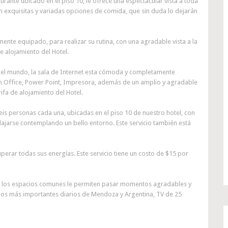
urante ubicado en el piso 10, le ofrece una espectacular vista a toda
 exquisitas y variadas opciones de comida, que sin duda lo dejarán
ente equipado, para realizar su rutina, con una agradable vista a la
de alojamiento del Hotel.
el mundo, la sala de Internet esta cómoda y completamente
n Office, Power Point, Impresora, además de un amplio y agradable
rifa de alojamiento del Hotel.
is personas cada una, ubicadas en el piso 10 de nuestro hotel, con
lajarse contemplando un bello entorno. Este servicio también está
rar todas sus energías. Este servicio tiene un costo de $15 por
los espacios comunes le permiten pasar momentos agradables y
 los más importantes diarios de Mendoza y Argentina, TV de 25