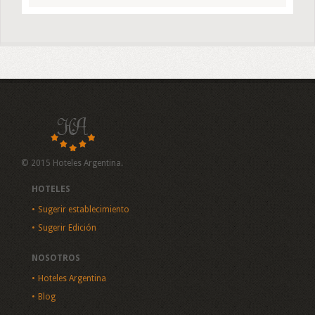
© 2015 Hoteles Argentina.
HOTELES
Sugerir establecimiento
Sugerir Edición
NOSOTROS
Hoteles Argentina
Blog