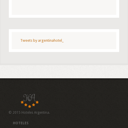
Tweets by argentinahotel_
© 2015 Hoteles Argentina.
HOTELES