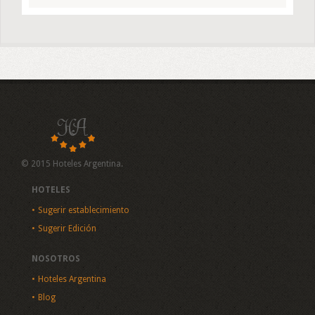
© 2015 Hoteles Argentina.
HOTELES
Sugerir establecimiento
Sugerir Edición
NOSOTROS
Hoteles Argentina
Blog