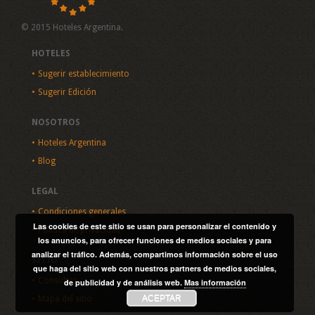
© 2015 Hoteles Argentina.
HOTELES
Sugerir establecimiento
Sugerir Edición
NOSOTROS
Hoteles Argentina
Blog
LEGAL
Condiciones generales
Las cookies de este sitio se usan para personalizar el contenido y
Política de privacidad
los anuncios, para ofrecer funciones de medios sociales y para
analizar el tráfico. Además, compartimos información sobre el uso
SITIO
que haga del sitio web con nuestros partners de medios sociales,
Consultas
de publicidad y de análisis web.
Mas información
ACEPTAR
Mapa del sitio