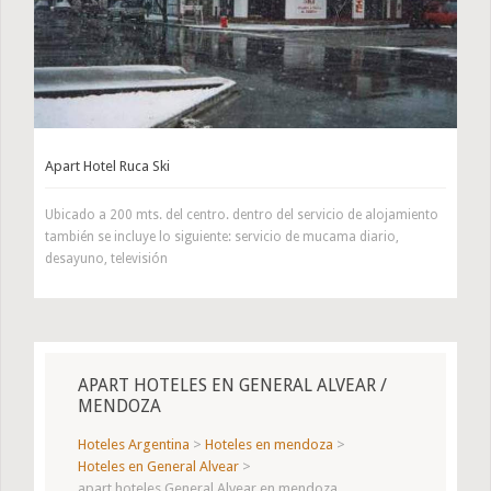
Apart Hotel Ruca Ski
Ubicado a 200 mts. del centro. dentro del servicio de alojamiento
también se incluye lo siguiente: servicio de mucama diario,
desayuno, televisión
APART HOTELES EN GENERAL ALVEAR /
MENDOZA
Hoteles Argentina
>
Hoteles en mendoza
>
Hoteles en General Alvear
>
apart hoteles General Alvear en mendoza