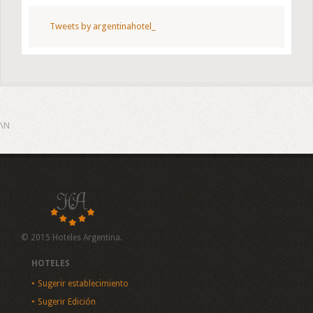
Tweets by argentinahotel_
\N
© 2015 Hoteles Argentina.
HOTELES
Sugerir establecimiento
Sugerir Edición