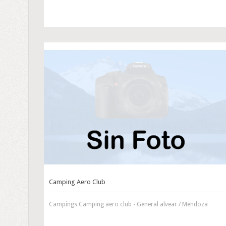
Camping Aero Club
Campings Camping aero club - General alvear / Mendoza