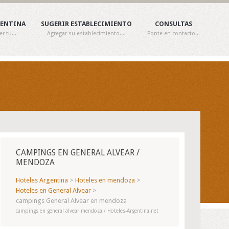
GENTINA
SUGERIR ESTABLECIMIENTO
CONSULTAS
 tu...
Agregar su establecimiento....
Ponte en contacto...
CAMPINGS EN GENERAL ALVEAR /
MENDOZA
Hoteles Argentina
>
Hoteles en mendoza
>
Hoteles en General Alvear
>
campings General Alvear en mendoza
campings en general alvear mendoza / Hoteles-Argentina.net