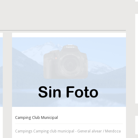
Camping Club Municipal
Campings Camping club municipal - General alvear / Mendoza