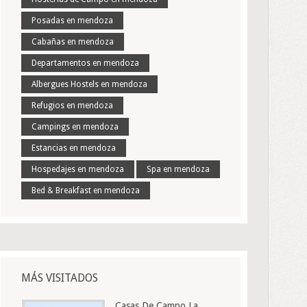
Posadas en mendoza
Cabañas en mendoza
Departamentos en mendoza
Albergues Hostels en mendoza
Refugios en mendoza
Campings en mendoza
Estancias en mendoza
Hospedajes en mendoza
Spa en mendoza
Bed & Breakfast en mendoza
MÁS VISITADOS
Casas De Campo La