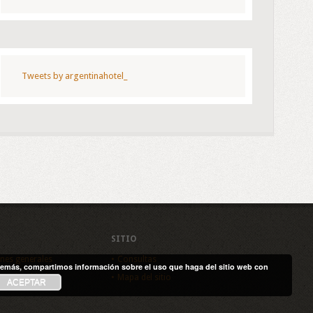
Tweets by argentinahotel_
SITIO
nes generales
Consultas
. Además, compartimos información sobre el uso que haga del sitio web con
de privacidad
Mapa del sitio
ACEPTAR