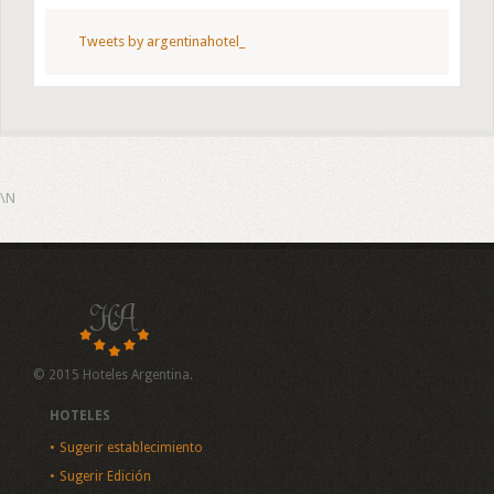
Tweets by argentinahotel_
\N
© 2015 Hoteles Argentina.
HOTELES
Sugerir establecimiento
Sugerir Edición