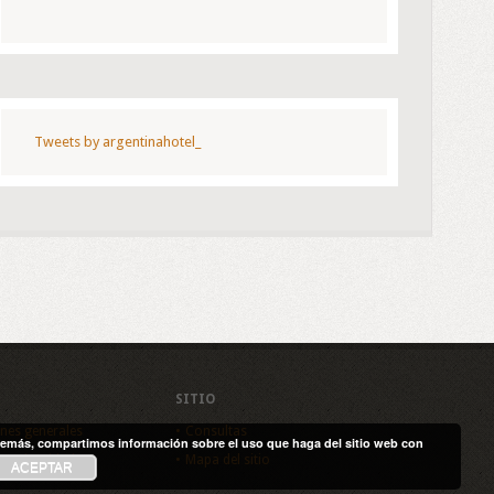
Tweets by argentinahotel_
SITIO
nes generales
Consultas
. Además, compartimos información sobre el uso que haga del sitio web con
de privacidad
Mapa del sitio
ACEPTAR