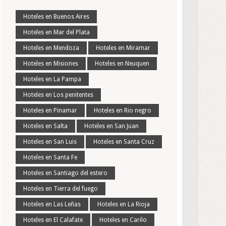
Hoteles en Buenos Aires
Hoteles en Mar del Plata
Hoteles en Mendoza
Hoteles en Miramar
Hoteles en Misiones
Hoteles en Neuquen
Hoteles en La Pampa
Hoteles en Los penitentes
Hoteles en Pinamar
Hoteles en Rio negro
Hoteles en Salta
Hoteles en San Juan
Hoteles en San Luis
Hoteles en Santa Cruz
Hoteles en Santa Fe
Hoteles en Santiago del estero
Hoteles en Tierra del fuego
Hoteles en Las Leñas
Hoteles en La Rioja
Hoteles en El Calafate
Hoteles en Carilo