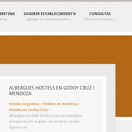
GENTINA
SUGERIR ESTABLECIMIENTO
CONSULTAS
 tu...
Agregar su establecimiento....
Ponte en contacto...
ALBERGUES HOSTELS EN GODOY CRUZ /
MENDOZA
Hoteles Argentina
>
Hoteles en mendoza
>
Hoteles en Godoy Cruz
>
albergues hostels Godoy Cruz en mendoza
albergues hostels en godoy cruz mendoza / Hoteles-
Argentina.net