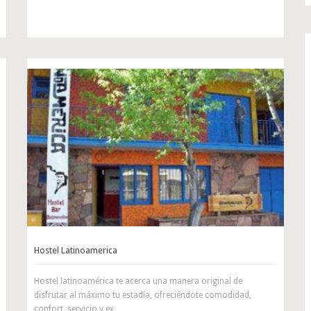
Hostel Latinoamerica
Hostel latinoamérica te acerca una manera original de
disfrutar al máximo tu estadía, ofreciéndote comodidad,
confort, servicio y ex