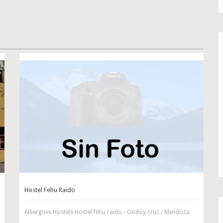
Hostel Fehu Raido
Albergues Hostels Hostel fehu raido - Godoy cruz / Mendoza