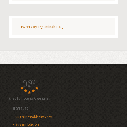
Tweets by argentinahotel_
© 2015 Hoteles Argentina.
HOTELES
Sugerir establecimiento
Sugerir Edición