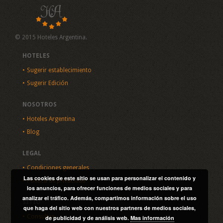
© 2015 Hoteles Argentina.
HOTELES
Sugerir establecimiento
Sugerir Edición
NOSOTROS
Hoteles Argentina
Blog
LEGAL
Condiciones generales
Las cookies de este sitio se usan para personalizar el contenido y
Política de privacidad
los anuncios, para ofrecer funciones de medios sociales y para
analizar el tráfico. Además, compartimos información sobre el uso
SITIO
que haga del sitio web con nuestros partners de medios sociales,
Consultas
de publicidad y de análisis web.
Mas información