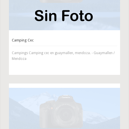
Camping Cec
Campings Camping cec en guaymallen, mendoza. - Guaymallen /
Mendoza