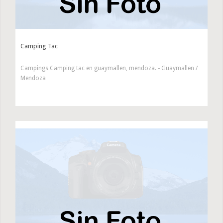
Camping Tac
Campings Camping tac en guaymallen, mendoza. - Guaymallen /
Mendoza