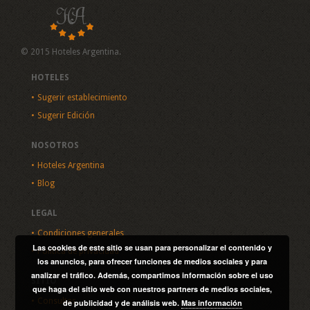
© 2015 Hoteles Argentina.
HOTELES
Sugerir establecimiento
Sugerir Edición
NOSOTROS
Hoteles Argentina
Blog
LEGAL
Condiciones generales
Las cookies de este sitio se usan para personalizar el contenido y
Política de privacidad
los anuncios, para ofrecer funciones de medios sociales y para
analizar el tráfico. Además, compartimos información sobre el uso
SITIO
que haga del sitio web con nuestros partners de medios sociales,
Consultas
de publicidad y de análisis web.
Mas información