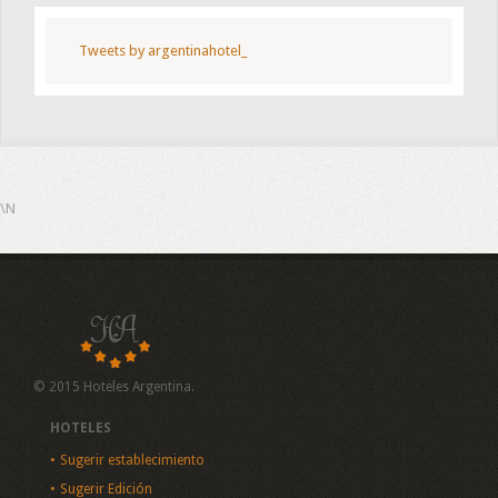
Tweets by argentinahotel_
\N
© 2015 Hoteles Argentina.
HOTELES
Sugerir establecimiento
Sugerir Edición