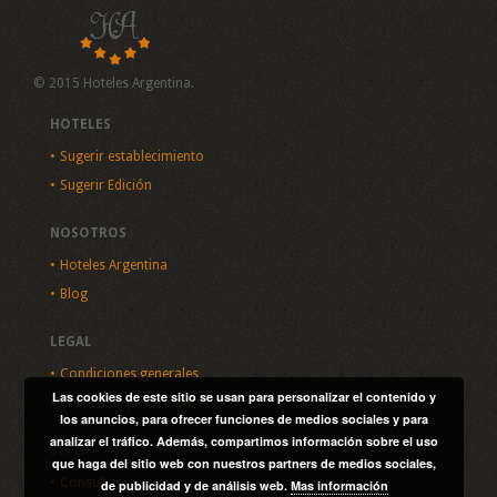
© 2015 Hoteles Argentina.
HOTELES
Sugerir establecimiento
Sugerir Edición
NOSOTROS
Hoteles Argentina
Blog
LEGAL
Condiciones generales
Las cookies de este sitio se usan para personalizar el contenido y
Política de privacidad
los anuncios, para ofrecer funciones de medios sociales y para
analizar el tráfico. Además, compartimos información sobre el uso
SITIO
que haga del sitio web con nuestros partners de medios sociales,
Consultas
de publicidad y de análisis web.
Mas información