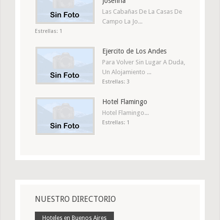
Josefina
Las Cabañas De La Casas De
Campo La Jo...
Estrellas: 1
Ejercito de Los Andes
Para Volver Sin Lugar A Duda,
Un Alojamiento ...
Estrellas: 3
Hotel Flamingo
Hotel Flamingo...
Estrellas: 1
NUESTRO DIRECTORIO
Hoteles en Buenos Aires