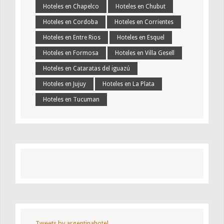
Hoteles en Chapelco
Hoteles en Chubut
Hoteles en Cordoba
Hoteles en Corrientes
Hoteles en Entre Rios
Hoteles en Esquel
Hoteles en Formosa
Hoteles en Villa Gesell
Hoteles en Cataratas del iguazú
Hoteles en Jujuy
Hoteles en La Plata
Hoteles en Tucuman
Tweets by argentinahotel_