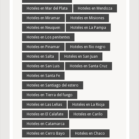
Hoteles en Mar del Plata
Hoteles en Mendoza
Hoteles en Miramar
Hoteles en Misiones
Hoteles en Neuquen
Hoteles en La Pampa
Hoteles en Los penitentes
Hoteles en Pinamar
Hoteles en Rio negro
Hoteles en Salta
Hoteles en San Juan
Hoteles en San Luis
Hoteles en Santa Cruz
Hoteles en Santa Fe
Hoteles en Santiago del estero
Hoteles en Tierra del fuego
Hoteles en Las Leñas
Hoteles en La Rioja
Hoteles en El Calafate
Hoteles en Carilo
Hoteles en Catamarca
Hoteles en Cerro Bayo
Hoteles en Chaco