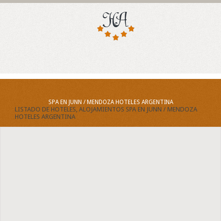
SPA EN JUNN / MENDOZA HOTELES ARGENTINA
LISTADO DE HOTELES, ALOJAMIENTOS SPA EN JUNN / MENDOZA
HOTELES ARGENTINA