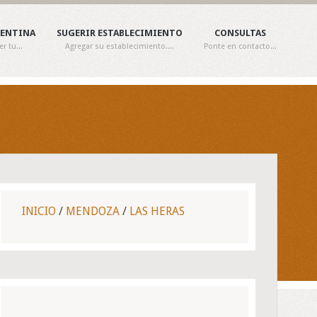
GENTINA
SUGERIR ESTABLECIMIENTO
CONSULTAS
 tu...
Agregar su establecimiento....
Ponte en contacto...
INICIO
/
MENDOZA
/
LAS HERAS