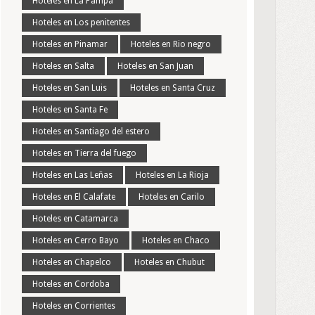
Hoteles en La Pampa
Hoteles en Los penitentes
Hoteles en Pinamar
Hoteles en Rio negro
Hoteles en Salta
Hoteles en San Juan
Hoteles en San Luis
Hoteles en Santa Cruz
Hoteles en Santa Fe
Hoteles en Santiago del estero
Hoteles en Tierra del fuego
Hoteles en Las Leñas
Hoteles en La Rioja
Hoteles en El Calafate
Hoteles en Carilo
Hoteles en Catamarca
Hoteles en Cerro Bayo
Hoteles en Chaco
Hoteles en Chapelco
Hoteles en Chubut
Hoteles en Cordoba
Hoteles en Corrientes