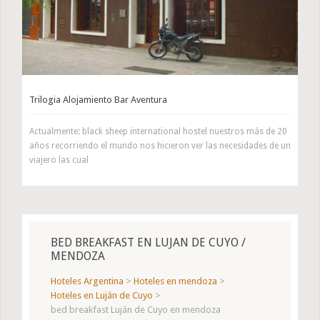
Trilogia Alojamiento Bar Aventura
Actualmente: black sheep international hostel nuestros más de 20
años recorriendo el mundo nos hicieron ver las necesidades de un
viajero las cual
BED BREAKFAST EN LUJAN DE CUYO /
MENDOZA
Hoteles Argentina
>
Hoteles en mendoza
>
Hoteles en Luján de Cuyo
>
bed breakfast Luján de Cuyo en mendoza