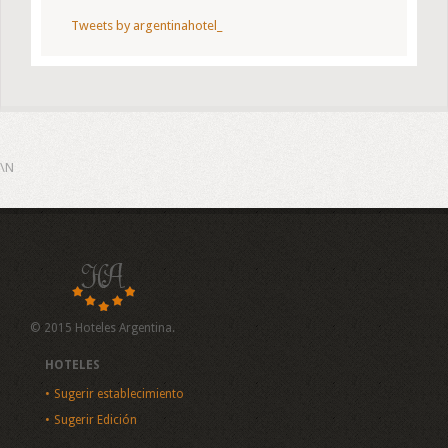
Tweets by argentinahotel_
\N
© 2015 Hoteles Argentina.
HOTELES
Sugerir establecimiento
Sugerir Edición