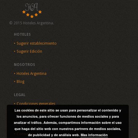
© 2015 Hoteles Argentina.
HOTELES
Sugerir establecimiento
Sugerir Edición
NOSOTROS
Hoteles Argentina
Blog
LEGAL
Condiciones generales
Las cookies de este sitio se usan para personalizar el contenido y
Política de privacidad
los anuncios, para ofrecer funciones de medios sociales y para
analizar el tráfico. Además, compartimos información sobre el uso
SITIO
que haga del sitio web con nuestros partners de medios sociales,
Consultas
de publicidad y de análisis web.
Mas información