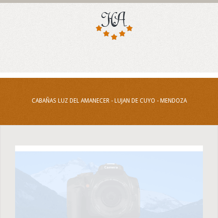
CABAÑAS LUZ DEL AMANECER - LUJAN DE CUYO - MENDOZA