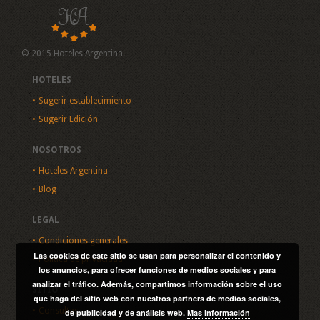
© 2015 Hoteles Argentina.
HOTELES
Sugerir establecimiento
Sugerir Edición
NOSOTROS
Hoteles Argentina
Blog
LEGAL
Condiciones generales
Las cookies de este sitio se usan para personalizar el contenido y
Política de privacidad
los anuncios, para ofrecer funciones de medios sociales y para
analizar el tráfico. Además, compartimos información sobre el uso
SITIO
que haga del sitio web con nuestros partners de medios sociales,
Consultas
de publicidad y de análisis web.
Mas información