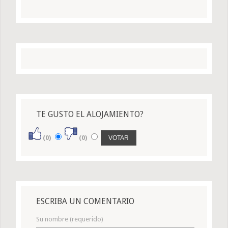
TE GUSTO EL ALOJAMIENTO?
(0)
(0)
ESCRIBA UN COMENTARIO
Su nombre (requerido)