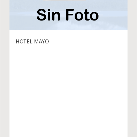
HOTEL MAYO