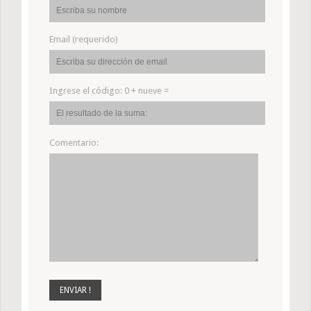
Email (requerido)
Ingrese el código:
0 + nueve =
Comentario: