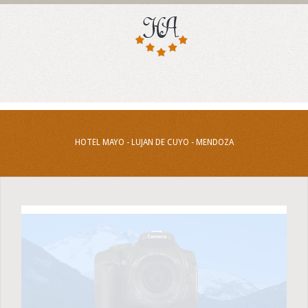
HOTEL MAYO - LUJAN DE CUYO - MENDOZA