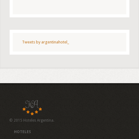
Tweets by argentinahotel_
© 2015 Hoteles Argentina.
HOTELES