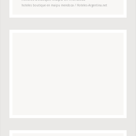
hoteles boutique en maipu mendoza / Hoteles-Argentina.net