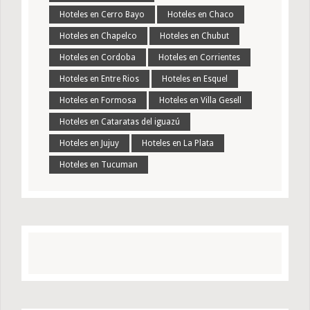
Hoteles en Cerro Bayo
Hoteles en Chaco
Hoteles en Chapelco
Hoteles en Chubut
Hoteles en Cordoba
Hoteles en Corrientes
Hoteles en Entre Rios
Hoteles en Esquel
Hoteles en Formosa
Hoteles en Villa Gesell
Hoteles en Cataratas del iguazú
Hoteles en Jujuy
Hoteles en La Plata
Hoteles en Tucuman