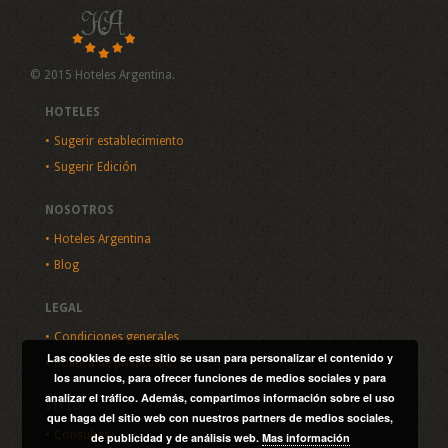
© 2015 Hoteles Argentina.
HOTELES
Sugerir establecimiento
Sugerir Edición
NOSOTROS
Hoteles Argentina
Blog
LEGAL
Condiciones generales
Las cookies de este sitio se usan para personalizar el contenido y
Política de privacidad
los anuncios, para ofrecer funciones de medios sociales y para
analizar el tráfico. Además, compartimos información sobre el uso
SITIO
que haga del sitio web con nuestros partners de medios sociales,
Consultas
de publicidad y de análisis web.
Mas información