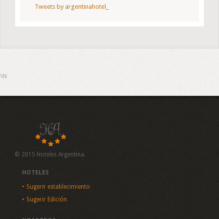
Tweets by argentinahotel_
\N
© 2015 Hoteles Argentina.
HOTELES
Sugerir establecimiento
Sugerir Edición