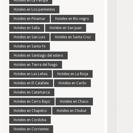
Hoteles en La Pampa
Hoteles en Los penitentes
Hoteles en Pinamar
Hoteles en Rio negro
Hoteles en Salta
Hoteles en San Juan
Hoteles en San Luis
Hoteles en Santa Cruz
Hoteles en Santa Fe
Hoteles en Santiago del estero
Hoteles en Tierra del fuego
Hoteles en Las Leñas
Hoteles en La Rioja
Hoteles en El Calafate
Hoteles en Carilo
Hoteles en Catamarca
Hoteles en Cerro Bayo
Hoteles en Chaco
Hoteles en Chapelco
Hoteles en Chubut
Hoteles en Cordoba
Hoteles en Corrientes