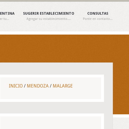
GENTINA
SUGERIR ESTABLECIMIENTO
CONSULTAS
 tu...
Agregar su establecimiento....
Ponte en contacto...
INICIO
/
MENDOZA
/
MALARGE