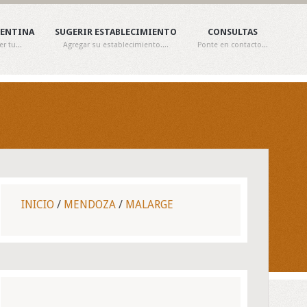
GENTINA
SUGERIR ESTABLECIMIENTO
CONSULTAS
 tu...
Agregar su establecimiento....
Ponte en contacto...
INICIO
/
MENDOZA
/
MALARGE