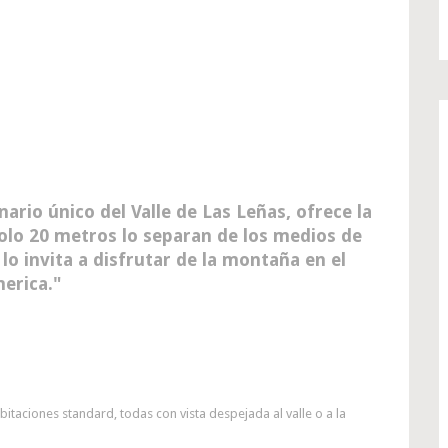
ario único del Valle de Las Leñas, ofrece la
Solo 20 metros lo separan de los medios de
lo invita a disfrutar de la montaña en el
erica.
itaciones standard, todas con vista despejada al valle o a la