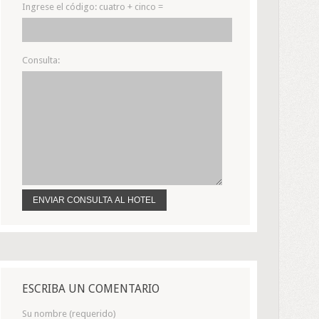
Ingrese el código:
cuatro + cinco =
Consulta:
ESCRIBA UN COMENTARIO
Su nombre (requerido)