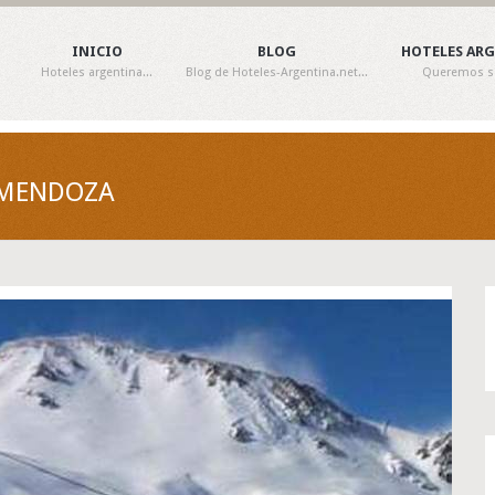
INICIO
BLOG
HOTELES AR
Hoteles argentina...
Blog de Hoteles-Argentina.net...
Queremos ser
- MENDOZA