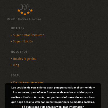
© 2015 Hoteles Argentina.
HOTELES
Sugerir establecimiento
Sugerir Edición
NOSOTROS
Hoteles Argentina
Blog
LEGAL
Condiciones generales
Las cookies de este sitio se usan para personalizar el contenido y
Política de privacidad
los anuncios, para ofrecer funciones de medios sociales y para
analizar el tráfico. Además, compartimos información sobre el uso
SITIO
que haga del sitio web con nuestros partners de medios sociales,
Consultas
de publicidad y de análisis web.
Mas información