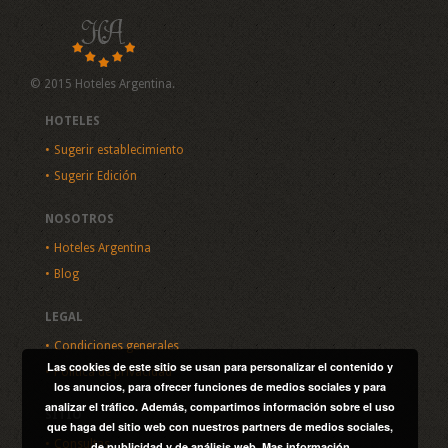
© 2015 Hoteles Argentina.
HOTELES
Sugerir establecimiento
Sugerir Edición
NOSOTROS
Hoteles Argentina
Blog
LEGAL
Condiciones generales
Las cookies de este sitio se usan para personalizar el contenido y
Política de privacidad
los anuncios, para ofrecer funciones de medios sociales y para
analizar el tráfico. Además, compartimos información sobre el uso
SITIO
que haga del sitio web con nuestros partners de medios sociales,
Consultas
de publicidad y de análisis web.
Mas información